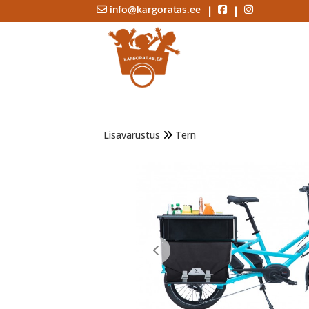
|
|
info@kargoratas.ee
Lisavarustus
Tern