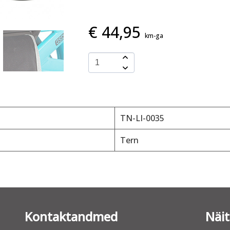
€
44,95
km-ga
TN-LI-0035
Tern
Kontaktandmed
Näi