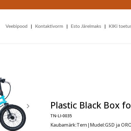
|
|
|
Veebipood
Kontaktivorm
Esto Järelmaks
KIKi toetu
Plastic Black Box f
TN-LI-0035
Kaubamärk:Tern|Mudel:GSD ja OR