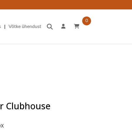
0
|
s
Võtke ühendust
or Clubhouse
OX