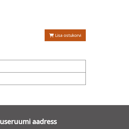
Lisa ostukorvi
tuseruumi aadress