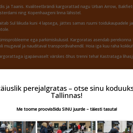
s ja Taanis. Kvaliteetbrändi kargorattad nagu Urban Arrow, Bakfiets,
sterdami ning Kopenhaageni linna lähistel.
aitab Sul liikuda kuni 4 lapsega, jättes samas ruumi toidukaupadele
utole.
parkimisprobleeme ega parkimiskulusid. Kargoratas asendab perekonna
li mugaval ja nauditaval transpordivahendil. Hoia iga kuu raha kokku!
rgorattaga igapäevaselt värskes õhus trenni teha! Kastrataga lihas
rve rattasõidu ajal Sinu ees kastis, muutub rattasõit peoks ratastel.
ega tagasi vaadata.
täiuslik perejalgratas – otse sinu koduuk
bralik valik. Aita CO2 emissioone vähendamises ja keskkonnahoiu suu
Tallinnas!
s lühemateks soitudes.
perekonande kasutuseks, vaid ka ärid Euroopas kasutavad kastrattai
Me toome proovisõidu SINU juurde – täiesti tasuta!
aste abil, restoranid täidävad tellimusi, kohvikud ja baarid müüvad 
oks- sa võid jagada tooteid ja näidiseid umber linna, täpselt seal k
ta äris kasutusele, sest töötajatel pole juhilube ja firma autot vaja.