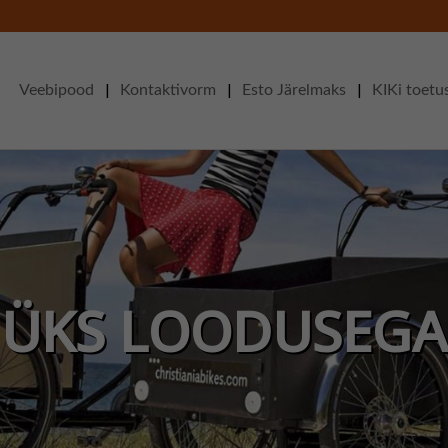
|
|
|
Veebipood
Kontaktivorm
Esto Järelmaks
KIKi toetu
MIKS TEINE AUTO
ÜKS LOODUSEGA