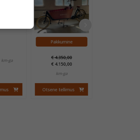
Pakkumine
Pakkumine
€
4.350,00
€
5.100,00
km-ga
€
4.150,00
€
4.750,00
km-ga
km-ga
limus
Otsene tellimus
Otsene tellimu