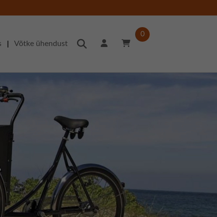
0
|
s
Võtke ühendust
?