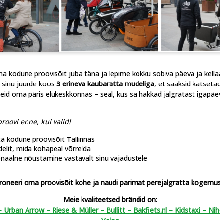
 Eestisse. Me loodame, et te naudite meie kodulehest ja nendest kva
tähelepanekuid kargorataste kohta! Aitame sind hea meelega!
a kodune proovisõit juba täna ja lepime kokku sobiva päeva ja kella
 sinu juurde koos
3 erineva kaubaratta mudeliga
, et saaksid katseta
eid oma päris elukeskkonnas – seal, kus sa hakkad jalgratast igapäe
Enim müüdud tooted:
proovi enne, kui valid!
a kodune proovisõit Tallinnas
Bimas e-cargo FAMILY
elit, mida kohapeal võrrelda
row Family -
Oxford Tagap
3.3. economy
naalne nõustamine vastavalt sinu vajadustele
Valge
kaubara
roneeri oma proovisõit kohe ja naudi parimat perejalgratta kogemus
Meie kvaliteetsed brändid on:
– Urban Arrow – Riese & Müller – Bullitt – Bakfiets.nl – Kidstaxi – Ni