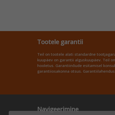
Tootele garantii
Teil on tootele alati standardne tootjagara
kuupäev on garantii alguskuupäev. Teil on
hooletus. Garantiinõude esitamisel konsu
garantiiosakonna otsus. Garantiilahendus
Navigeerimine