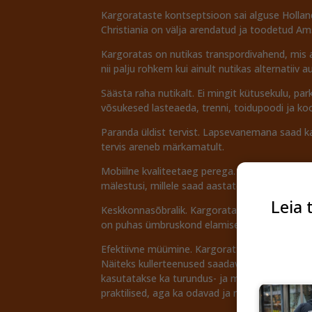
Kargorataste kontseptsioon sai alguse Hollandi
Christiania on välja arendatud ja toodetud Am
Kargoratas on nutikas transpordivahend, mis 
nii palju rohkem kui ainult nutikas alternatiiv a
Säästa raha nutikalt. Ei mingit kütusekulu, 
võsukesed lasteaeda, trenni, toidupoodi ja koo
Paranda üldist tervist. Lapsevanemana saad ka
tervis areneb märkamatult.
Mobiilne kvaliteetaeg perega. Kui lapsed on te
mälestusi, millele saad aastate pärast soojus
Leia 
Keskkonnasõbralik. Kargoratas on keskkonnasõ
on puhas ümbruskond elamiseks. Vali jalgrata
Efektiivne müümine. Kargorattad pole ainult 
Näiteks kullerteenused saadavad pakke kastrat
kasutatakse ka turundus- ja müügiedenduste ja
praktilised, aga ka odavad ja neid on lihtne võt