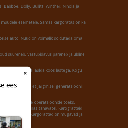
 Babboe, Dolly, Bullitt, Winther, Nihola ja
 ja muudele esemetele. Samas kargoratas on ka
 teise auto. Nüüd on võimalik sõidutada oma
jõud suureneb, vastupidavus paraneb ja üldine
 Sa saad rääkida ja laulda koos lastega. Kogu
×
se ees
rendamises, nii et järgmisel generatsioonil
d oma igapäevaste operatsioonide toeks.
oma jooke kesklinnas tänavatel. Karograttaid
us su kliendid on. Kargorattad on mugavad ja