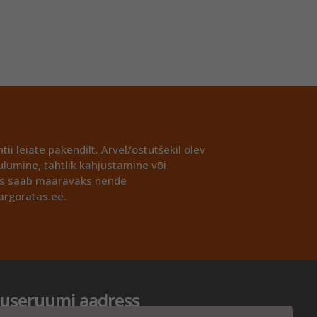
ii leiate pakendilt. Arvel/ostutšekil olev
lumine, tahtlik kahjustamine või
ses saab määravaks nende
argoratas.ee.
tuseruumi aadress