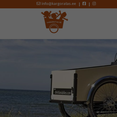
|
|
info@kargoratas.ee