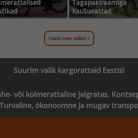
lmerattalised
Tagapakiraamiga
stikad
kaubarattad
Vaata meie valikut >
Suurim valik kargorattaid Eestis!
he- või kolmerattaline jalgratas. Kontse
 Turvaline, ökonoomne ja mugav transp