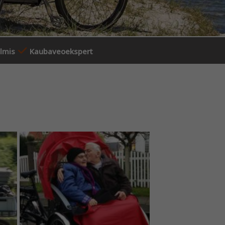
almis
Kaubaveoekspert