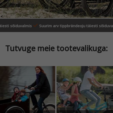
äiesti sõiduvalmis
Suurim arv tippbrändeoju täiesti sõiduv
Tutvuge meie tootevalikuga: