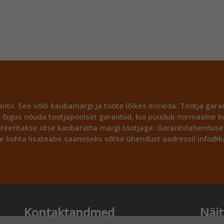
ntii.
See võib kaubamärgi ja toote lõikes erineda. Tootja garant
 õigus nõuda tootjapoolset garantiid, kui puudub normaalne ku
lteeritakse otse kaubaratta margi tootjaga. Garantiilahendu
e kohta lisateabe saamiseks võtke ühendust aadressil info@k
Kontaktandmed
Näi