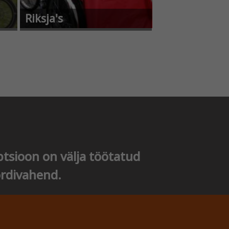
Riksja's
ptsioon on välja töötatud
ordivahend.