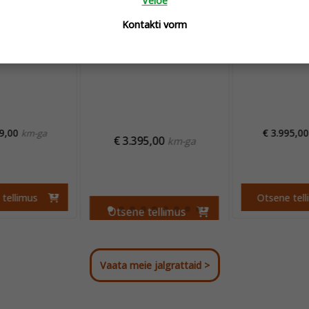
Veloe
Kontakti vorm
9,00
€
3.995,00
km-ga
€
3.395,00
km-ga
tellimus
Otsene tel
Otsene tellimus
Vaata meie jalgrattaid >