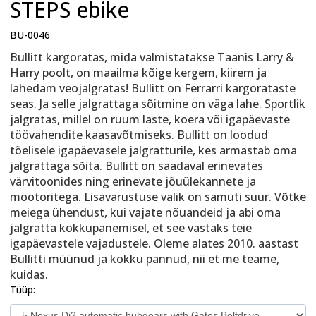
STEPS ebike
BU-0046
Bullitt kargoratas, mida valmistatakse Taanis Larry &
Harry poolt, on maailma kõige kergem, kiirem ja
lahedam veojalgratas! Bullitt on Ferrarri kargorataste
seas. Ja selle jalgrattaga sõitmine on väga lahe. Sportlik
jalgratas, millel on ruum laste, koera või igapäevaste
töövahendite kaasavõtmiseks. Bullitt on loodud
tõelisele igapäevasele jalgratturile, kes armastab oma
jalgrattaga sõita. Bullitt on saadaval erinevates
värvitoonides ning erinevate jõuülekannete ja
mootoritega. Lisavarustuse valik on samuti suur. Võtke
meiega ühendust, kui vajate nõuandeid ja abi oma
jalgratta kokkupanemisel, et see vastaks teie
igapäevastele vajadustele. Oleme alates 2010. aastast
Bullitti müünud ja kokku pannud, nii et me teame,
kuidas.
Tüüp: