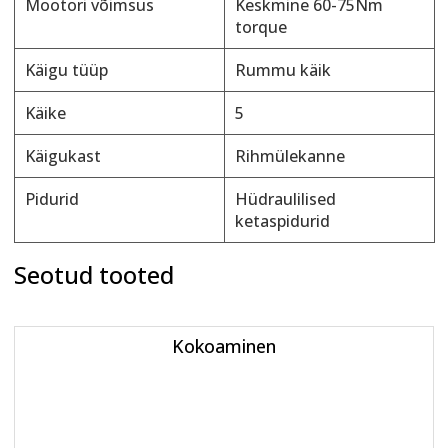
Mootori võimsus
Keskmine 60-75Nm
torque
Käigu tüüp
Rummu käik
Käike
5
Käigukast
Rihmülekanne
Pidurid
Hüdraulilised
ketaspidurid
Seotud tooted
Kokoaminen