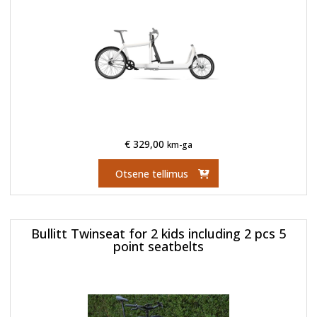
€
329,00
km-ga
Otsene tellimus
Bullitt Twinseat for 2 kids including 2 pcs 5
point seatbelts