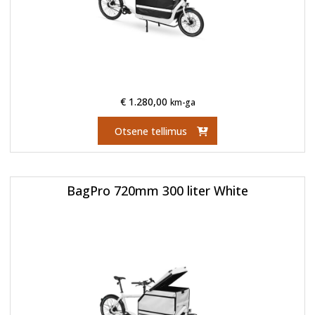
€
1.280,00
km-ga
Otsene tellimus
BagPro 720mm 300 liter White