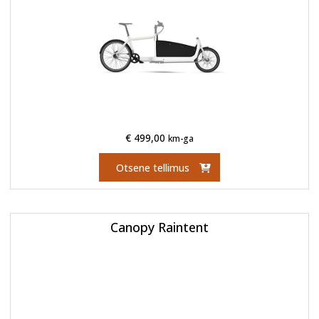
€
499,00
km-ga
Otsene tellimus
Canopy Raintent