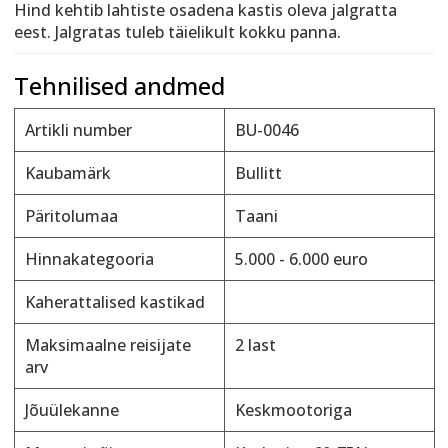
Hind kehtib lahtiste osadena kastis oleva jalgratta
eest. Jalgratas tuleb täielikult kokku panna.
Tehnilised andmed
Artikli number
BU-0046
Kaubamärk
Bullitt
Päritolumaa
Taani
Hinnakategooria
5.000 - 6.000 euro
Kaherattalised kastikad
Maksimaalne reisijate
2 last
arv
Jõuülekanne
Keskmootoriga