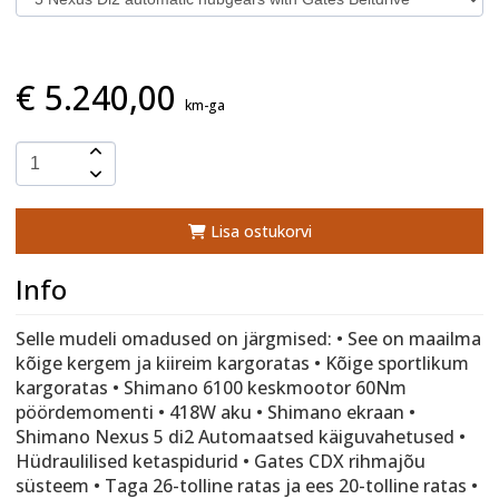
€
5.240,00
km-ga
Lisa ostukorvi
Info
Selle mudeli omadused on järgmised: • See on maailma
kõige kergem ja kiireim kargoratas • Kõige sportlikum
kargoratas • Shimano 6100 keskmootor 60Nm
pöördemomenti • 418W aku • Shimano ekraan •
Shimano Nexus 5 di2 Automaatsed käiguvahetused •
Hüdraulilised ketaspidurid • Gates CDX rihmajõu
süsteem • Taga 26-tolline ratas ja ees 20-tolline ratas •