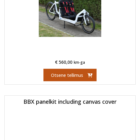
€
560,00
km-ga
Otsene tellimus
BBX panelkit including canvas cover