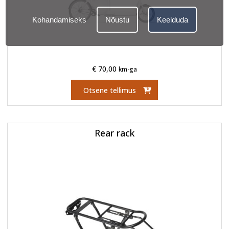
Kohandamiseks
Nõustu
Keelduda
€
70,00
km-ga
Otsene tellimus
Rear rack