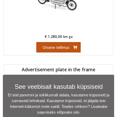
€
1.280,00
km-ga
Otsene tellimus
Advertisement plate in the frame
See veebisait kasutab küpsiseid
Et teid paremini ja isiklikumalt aidata, kasutame küpsiseid ja
sarnaseid tehnikaid. Kasutame küpsiseid, et jälgida teie
Interneti-käitumist meie saidil. Teades rohkem?
Lisateabe
saamiseks klõpsake siin
.