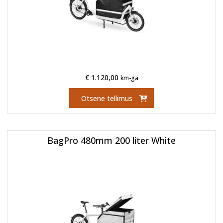
€
1.120,00
km-ga
Otsene tellimus
BagPro 480mm 200 liter White