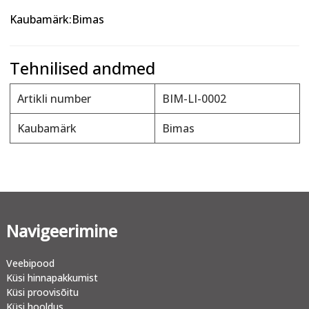
Kaubamärk:Bimas
Tehnilised andmed
Artikli number
BIM-LI-0002
Kaubamärk
Bimas
Navigeerimine
Veebipood
Küsi hinnapakkumist
Küsi proovisõitu
Küsi hooldus