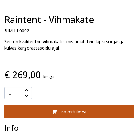
Raintent - Vihmakate
BIM-LI-0002
See on kvaliteetne vihmakate, mis hoiab teie lapsi soojas ja
kuivas kargorattasõidu ajal.
€
269,00
km-ga
Lisa ostukorvi
Info